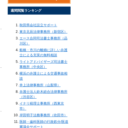
週間閲覧ランキング
秋田県会社設立サポート
東京北辰法律事務所（新宿区）
エース合同司法書士事務所（品
川区）
船橋・市川の離婚に詳しい弁護
士による充実の無料相談
ライトアドバイザーズ司法書士
事務所（中央区）
横浜の弁護士による交通事故相
談
井上法律事務所（山梨県）
弁護士法人鈴木総合法律事務所
（渋谷区）
イナリ税理士事務所（西東京
市）
岸田明子法務事務所（吹田市）
医師・歯科医師の行政処分/医道
審議会サポート