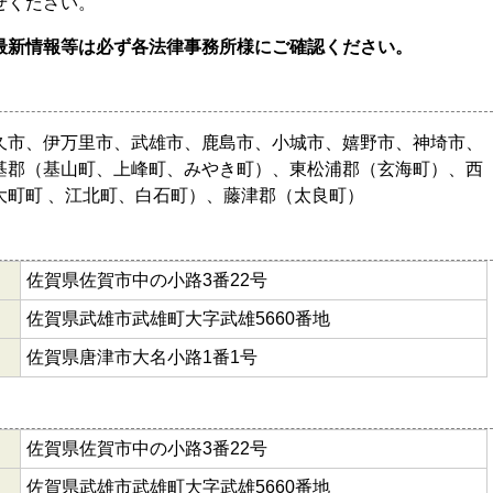
せください。
最新情報等は必ず各法律事務所様にご確認ください。
久市、伊万里市、武雄市、鹿島市、小城市、嬉野市、神埼市、
基郡（基山町、上峰町、みやき町）、東松浦郡（玄海町）、西
大町町 、江北町、白石町）、藤津郡（太良町）
佐賀県佐賀市中の小路3番22号
佐賀県武雄市武雄町大字武雄5660番地
佐賀県唐津市大名小路1番1号
佐賀県佐賀市中の小路3番22号
佐賀県武雄市武雄町大字武雄5660番地