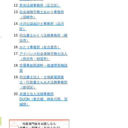
恵光法律事務所（足立区）
社会保険労務士あかり事務所
（尼崎市）
小川公認会計士事務所（品川
区）
司法書士かとう法務事務所（横
浜市）
かとう事務所（名古屋市）
アドバンス社会保険労務士法人
（所沢市・朝霞市）
交通事故慰謝料・後遺障害相談
室
司法書士法人・土地家屋調査
士・行政書士もみき法務事務所
（新宿区）
弁護士法人法律事務所
DUON（東京都、神奈川県、茨
城県）