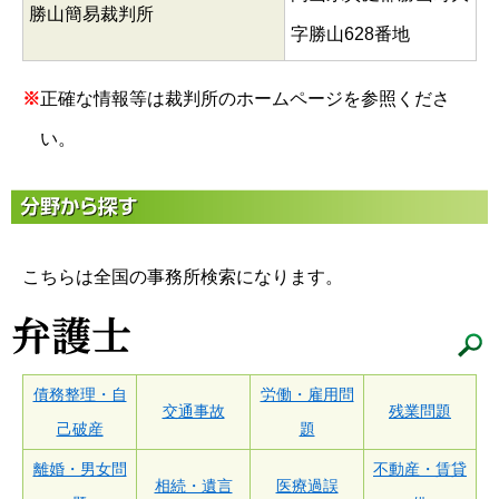
勝山簡易裁判所
字勝山628番地
※
正確な情報等は裁判所のホームページを参照くださ
い。
こちらは全国の事務所検索になります。
債務整理・自
労働・雇用問
交通事故
残業問題
己破産
題
離婚・男女問
不動産・賃貸
相続・遺言
医療過誤