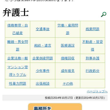
債務整理・自
労働・雇用問
交通事故
残業問題
己破産
題
離婚・男女問
不動産・賃貸
相続・遺言
医療過誤
題
借
企業法務一般
企業倒産問題
債権回収
刑事弁護
マンション管
少年事件
成年後見
行政処分
理トラブル
性暴力問題
出張相談
その他
ページトップへ
投稿日2014年10月17日（更新日2014年10月17日）