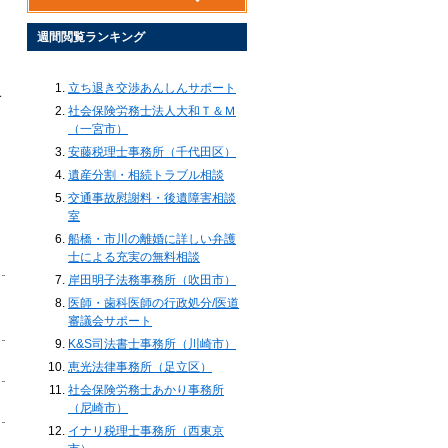
週間閲覧ランキング
立ち退き交渉あんしんサポート
オ
社会保険労務士法人大和Ｔ＆Ｍ
（一宮市）
安藤税理士事務所（千代田区）
遺産分割・相続トラブル相談
交通事故慰謝料・後遺障害相談
室
船橋・市川の離婚に詳しい弁護
士による充実の無料相談
岸田明子法務事務所（吹田市）
医師・歯科医師の行政処分/医道
審議会サポート
K&S司法書士事務所（川崎市）
恵光法律事務所（足立区）
社会保険労務士あかり事務所
（尼崎市）
イナリ税理士事務所（西東京