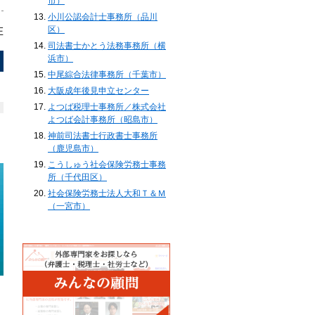
市）
小川公認会計士事務所（品川
在
区）
司法書士かとう法務事務所（横
浜市）
中尾綜合法律事務所（千葉市）
大阪成年後見申立センター
よつば税理士事務所／株式会社
よつば会計事務所（昭島市）
神前司法書士行政書士事務所
（鹿児島市）
こうしゅう社会保険労務士事務
所（千代田区）
社会保険労務士法人大和Ｔ＆Ｍ
（一宮市）